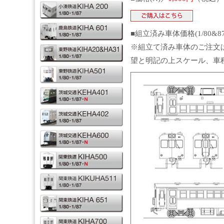
■組立済み車体価格(1/80&8
※組立て済み車体のご注文
望と明記の上スケール、車