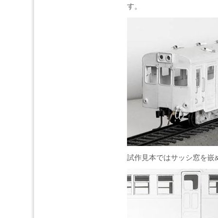
す。
試作見本ではサッシ窓を嵌