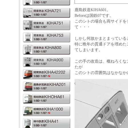
鹿島鉄道KIHA601。
Beforeは国鉄07です。
このシトの場合も両サイドを
て・・・
しかし何故かまとまっている
特に晩年の貫通ドアを埋めた
てしまいます。
この手の改造は、概ねろくな
たが
このシトの雰囲気はなかなか