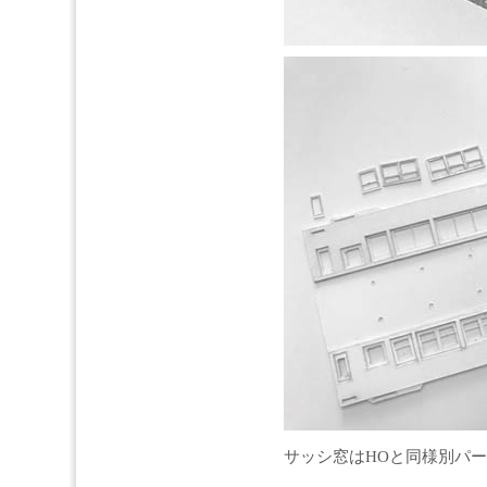
サッシ窓はHOと同様別パ