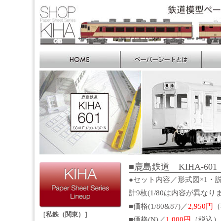
■鹿島鉄道 KIHA-601 S
●セット内容／形式図×1・説
計9枚(1/80は内容が異なり
■価格(1/80&87)／
2,950円
（
［私鉄（関東）］
■価格(N)／
1,000円
（税込）