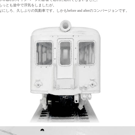
もっとも途中で浮気をしましたが。
なにしろ、久しぶりの気動車です。しかもbefore and afterのコンバージョンです。