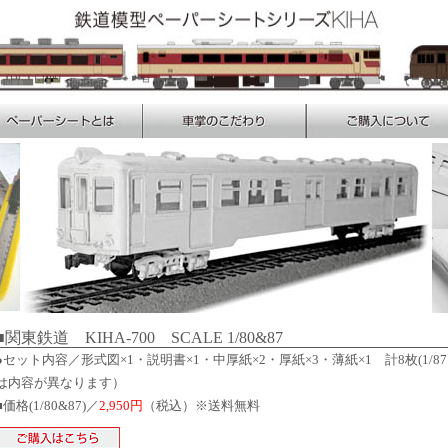
■関東鉄道 KIHA-700 SCALE 1/80&87
●セット内容／形式図×1・説明書×1・中厚紙×2・厚紙×3・薄紙×1 計8枚(1/87
は内容が異なります）
■価格(1/80&87)／
2,950円
（税込）※送料無料