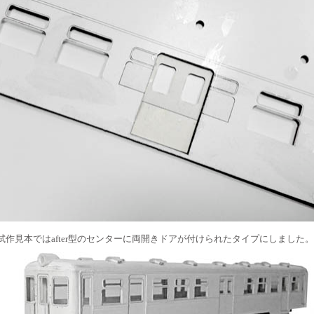
試作見本ではafter型のセンターに両開きドアが付けられたタイプにしました。