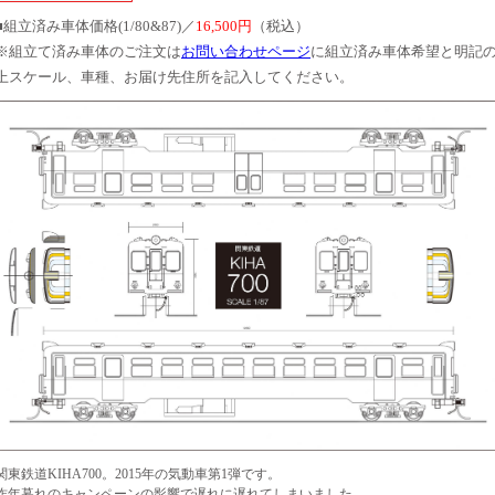
■組立済み車体価格(1/80&87)／
16,500円
（税込）
※組立て済み車体のご注文は
お問い合わせページ
に組立済み車体希望と明記
上スケール、車種、お届け先住所を記入してください。
関東鉄道KIHA700。2015年の気動車第1弾です。
昨年暮れのキャンペーンの影響で遅れに遅れてしまいました。