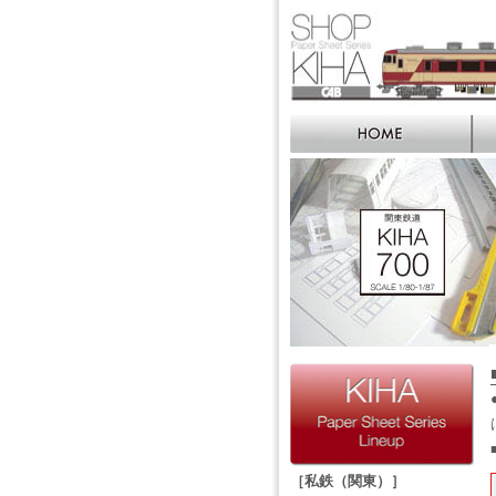
［私鉄（関東）］