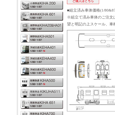
■組立済み車体価格(1/80&8
※組立て済み車体のご注文
望と明記の上スケール、車