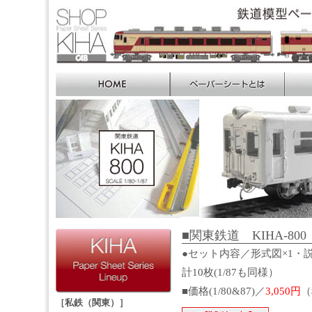
■関東鉄道 KIHA-800 S
●セット内容／形式図×1・説
計10枚(1/87も同様）
■価格(1/80&87)／
3,050円
（
［私鉄（関東）］