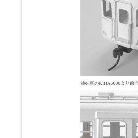
姉妹車のKIHA5000よ