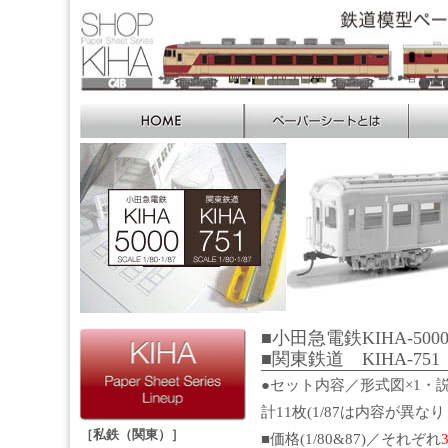
■小田急電鉄KIHA-5
■関東鉄道 KIHA-751 S
●セット内容／形式図×1・説
計11枚(1/87は内容が異な
［私鉄（関東）］
■価格(1/80&87)／それぞれ