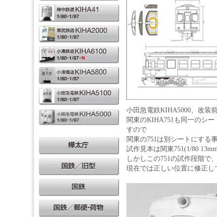
小田急電鉄KIHA5000、
関東のKIHA751も同一の
すので
関東の751は別シートにする
試作見本は関東751(1/80 13m
しかしこの751の試作段階で
現在では正しい位置に修正し