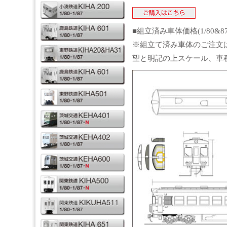
■組立済み車体価格(1/80&8
※組立て済み車体のご注文
望と明記の上スケール、車