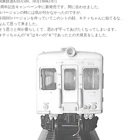
関東鉄道KIHA500。HO(1/80&1/87)
5周年記念キャンペーン中に新発売です。間に合わせました。
Nバージョンの時には気が付かなかったのですが、
今回HOバージョンを作っていてこのシトの顔、キティちゃんに似てるな、
なんて思って来ました。
そう思うと何か愛らしくて、思わず守ってあげたくなってしまいます。
キティちゃんの“キ”はキハの“キ”であったとの大発見をしました。