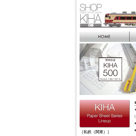
［私鉄（関東）］