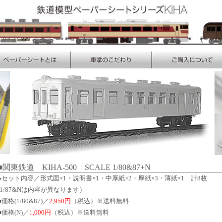
■関東鉄道 KIHA-500 SCALE 1/80&87+N
●セット内容／形式図×1・説明書×1・中厚紙×2・厚紙×3・薄紙×1 計8枚
(1/87&Nは内容が異なります）
■価格(1/80&87)／
2,950円
（税込）※送料無料
■価格(N)／
1,000円
（税込）※送料無料