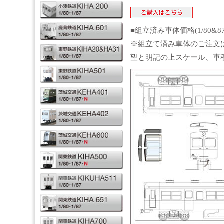
■組立済み車体価格(1/80&8
※組立て済み車体のご注文
望と明記の上スケール、車