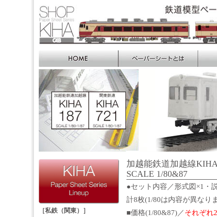
加越能鉄道加越線KIHA
SCALE 1/80&87
●セット内容／形式図×1・説
計8枚(1/80は内容が異なり
［私鉄（関東）］
■価格(1/80&87)／
それぞれ2,