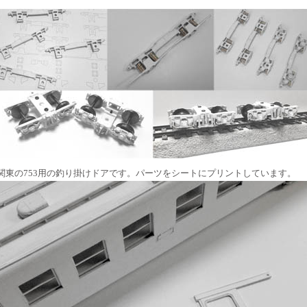
関東の753用の釣り掛けドアです。パーツをシートにプリントしています。