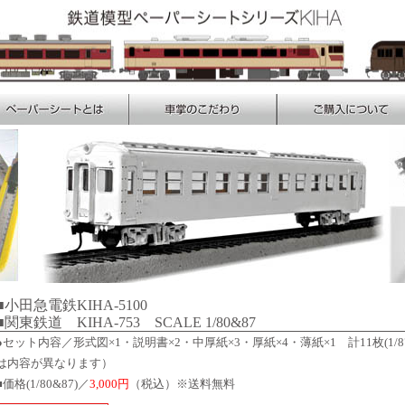
■小田急電鉄KIHA-5100
■関東鉄道 KIHA-753 SCALE 1/80&87
●セット内容／形式図×1・説明書×2・中厚紙×3・厚紙×4・薄紙×1 計11枚(1/8
は内容が異なります）
■価格(1/80&87)／
3,000円
（税込）※送料無料