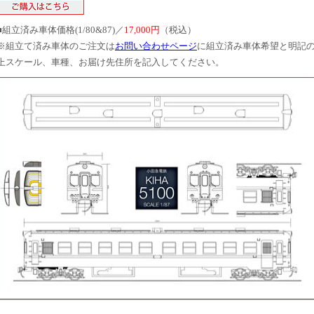
■組立済み車体価格(1/80&87)／
17,000円
（税込）
※組立て済み車体のご注文は
お問い合わせページ
に組立済み車体希望と明記
上スケール、車種、お届け先住所を記入してください。