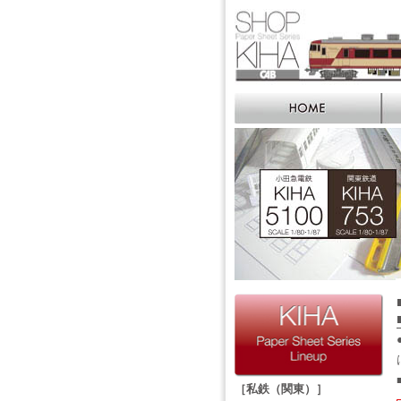
［私鉄（関東）］