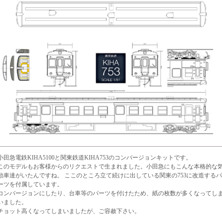
小田急電鉄KIHA5100と関東鉄道KIHA753のコンバージョンキットです。
このモデルもお客様からのリクエストで生まれました。小田急にもこんな本格的な
動車達がいたんですね。 ここのところ立て続けに出している関東の753に改造するパ
ーツを付属しています。
コンバージョンにしたり、台車等のパーツを付けたため、紙の枚数が多くなってし
いました。
チョット高くなってしまいましたが、ご容赦下さい。