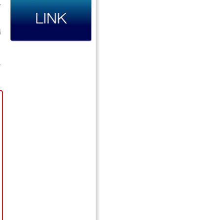
れ
場
な