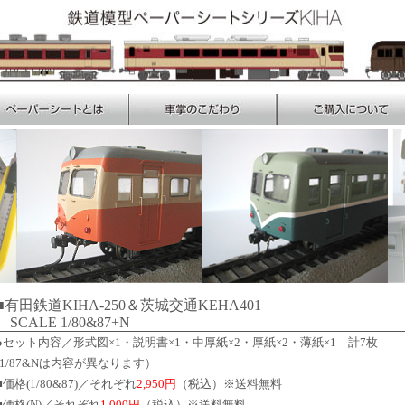
■有田鉄道KIHA-250＆茨城交通KEHA401
SCALE 1/80&87+N
●セット内容／形式図×1・説明書×1・中厚紙×2・厚紙×2・薄紙×1 計7枚
(1/87&Nは内容が異なります）
■価格(1/80&87)／それぞれ
2,950円
（税込）※送料無料
■価格(N)／それぞれ
1,000円
（税込）※送料無料