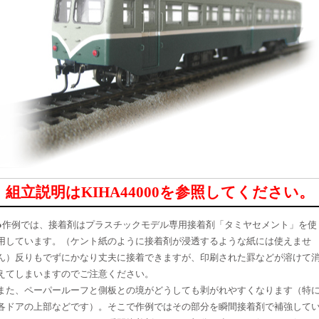
組立説明は
KIHA44000
を参照してください。
●作例では、接着剤はプラスチックモデル専用接着剤「タミヤセメント」を使
用しています。（ケント紙のように接着剤が浸透するような紙には使えませ
ん）反りもでずにかなり丈夫に接着できますが、印刷された罫などが溶けて
えてしまいますのでご注意ください。
また、ペーパールーフと側板との境がどうしても剥がれやすくなります（特
各ドアの上部などです）。そこで作例ではその部分を瞬間接着剤で補強して