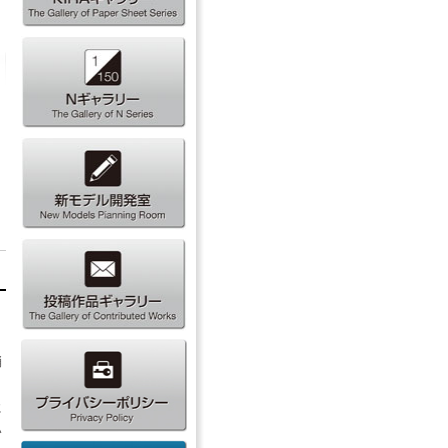
消
に
い