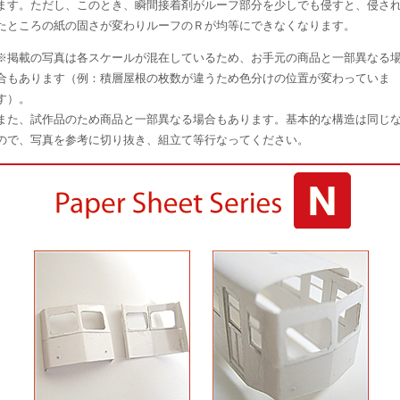
ます。ただし、このとき、瞬間接着剤がルーフ部分を少しでも侵すと、侵さ
たところの紙の固さが変わりルーフのＲが均等にできなくなります。
※掲載の写真は各スケールが混在しているため、お手元の商品と一部異なる
合もあります（例：積層屋根の枚数が違うため色分けの位置が変わっていま
す）。
また、試作品のため商品と一部異なる場合もあります。基本的な構造は同じ
ので、写真を参考に切り抜き、組立て等行なってください。