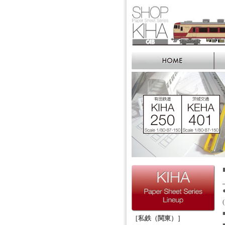
［私鉄（関東）］