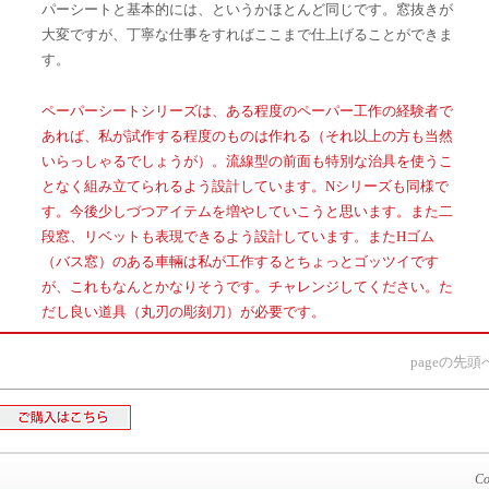
パーシートと基本的には、というかほとんど同じです。窓抜きが
大変ですが、丁寧な仕事をすればここまで仕上げることができま
す。
ペーパーシートシリーズは、ある程度のペーパー工作の経験者で
あれば、私が試作する程度のものは作れる（それ以上の方も当然
いらっしゃるでしょうが）。流線型の前面も特別な治具を使うこ
となく組み立てられるよう設計しています。Nシリーズも同様で
す。今後少しづつアイテムを増やしていこうと思います。また二
段窓、リベットも表現できるよう設計しています。またHゴム
（バス窓）のある車輛は私が工作するとちょっとゴッツイです
が、これもなんとかなりそうです。チャレンジしてください。た
だし良い道具（丸刃の彫刻刀）が必要です。
pageの先頭
Co