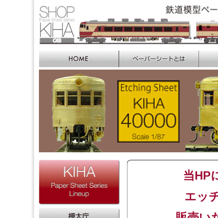
当HPに
エッ
販売いた