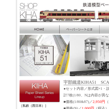
宇部鐵道KIHA51 SCALE
●セット内容／形式図×1・説
計7枚(1/80、Nは内容が異
■価格(1/80&87)／
2,950円
（
［私鉄（西日本）］
■価格(N)／
1,000円
（税込）