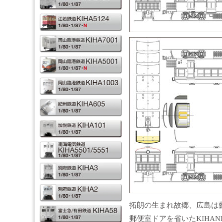
拓朗の生まれ故郷、広島は藝備
郵便室ドアを省いたKIHAN