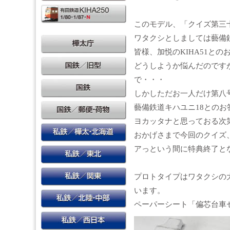
このモデル、「クイズ第三
ワタクシとしましては藝備
皆様、加悦のKIHA51と
どうしようか悩んだのです
で・・・
しかしただお一人だけ第八
藝備鉄道キハユニ18とのお
ヨカッタナと思っておる次
おかげさまで今回のクイズ、
アっという間に特典終了と
プロトタイプはワタクシの
います。
ペーパーシート「偏芯台車セ