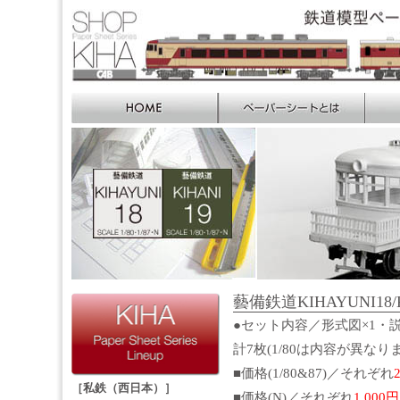
藝備鉄道KIHAYUNI18/K
●セット内容／形式図×1・説
計7枚(1/80は内容が異なり
■価格(1/80&87)／それぞれ
［私鉄（西日本）］
■価格(N)／それぞれ
1,000円