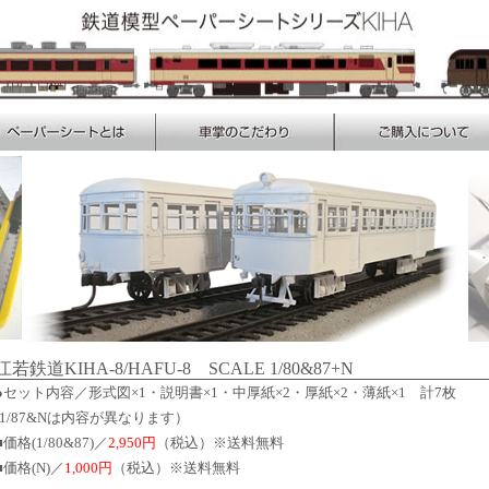
江若鉄道KIHA-8/HAFU-8 SCALE 1/80&87+N
●セット内容／形式図×1・説明書×1・中厚紙×2・厚紙×2・薄紙×1 計7枚
(1/87&Nは内容が異なります）
■価格(1/80&87)／
2,950円
（税込）※送料無料
■価格(N)／
1,000円
（税込）※送料無料