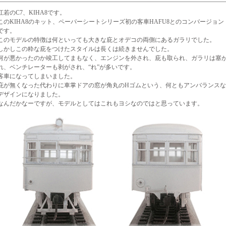
江若のC7、KIHA8です。
このKIHA8のキット、ペーパーシートシリーズ初の客車HAFU8とのコンバージョン
です。
このモデルの特徴は何といっても大きな庇とオデコの両側にあるガラリでした。
しかしこの粋な庇をつけたスタイルは長くは続きませんでした。
何が悪かったのか竣工してまもなく、エンジンを外され、庇も取られ、ガラリは塞
れ、ベンチレーターも剥がされ、“れ”が多いです。
客車になってしまいました。
庇が無くなった代わりに車掌ドアの窓が角丸のHゴムという、何ともアンバランスな
デザインになりました。
なんだかなーですが、モデルとしてはこれもヨシなのではと思っています。