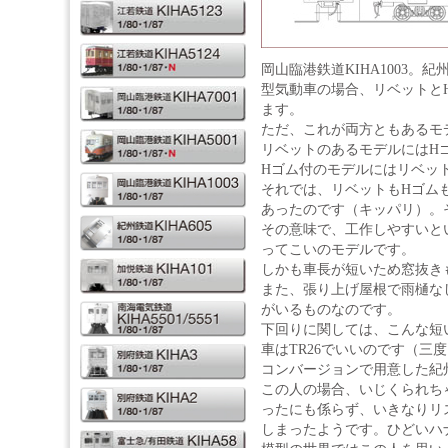
岡山臨港鉄道KIHA1003。紀
型気動車の場合、リベットと
ます。
ただ、これが両方ともあるモ
リベットのあるモデルにはH
Hゴム付のモデルにはリベッ
それでは、リベットもHゴム
あったのです（キッパリ）。そ
その意味で、工作しやすいと
ってこいのモデルです。
しかも車長が短いため窓抜き
また、張り上げ屋根で雨樋な
がいるものなのです。
下回りに関しては、こんな短
車はTR26でいいのです（三
コンバージョンで用意した紀州の
この人の場合、いじくられち
ったにも係らず、いきなりリ
しまったようです。ひどいハ