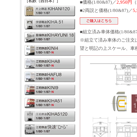
［私鉄（西日本）］
■価格(1/80&87)／
2,950円
（
■2両説と価格(1/80&87)／
5
■組立済み車体価格(1/80&8
※組立て済み車体のご注文
望と明記の上スケール、車