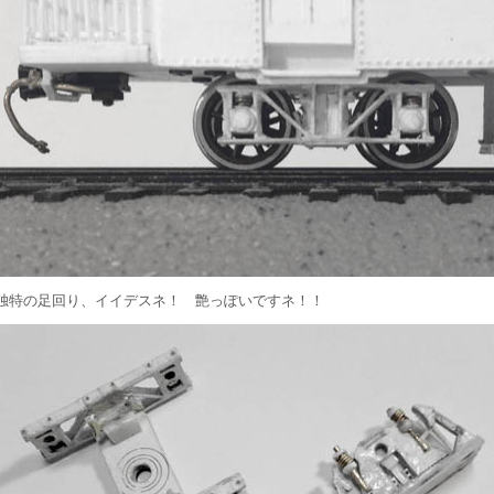
独特の足回り、イイデスネ！ 艶っぽいですネ！！