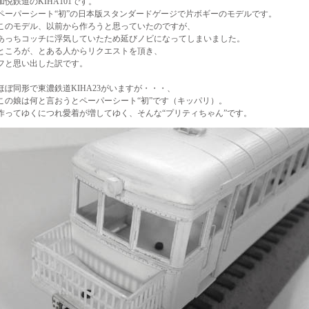
加悦鉄道のKIHA101です。
ペーパーシート“初”の日本版スタンダードゲージで片ボギーのモデルです。
このモデル、以前から作ろうと思っていたのですが、
あっちコッチに浮気していたため延びノビになってしまいました。
ところが、とある人からリクエストを頂き、
フと思い出した訳です。
ほぼ同形で東濃鉄道KIHA23がいますが・・・、
この娘は何と言おうとペーパーシート“初”です（キッパリ）。
作ってゆくにつれ愛着が増してゆく、そんな“プリティちゃん”です。