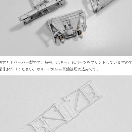
両方ともペーパー製です。短軸、ボギーともパーツをプリントしていますの
是非お作りください。ボルトは03mm真鍮線埋め込みです。