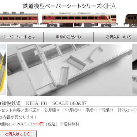
■加悦鉄道 KIHA-101 SCALE 1/80&87
●セット内容／形式図×1・説明書×1・中厚紙×1・厚紙×3・薄紙×1 計7枚(1/80
は内容が異なります）
■価格(1/80&87)／
2,950円
（税込）※送料無料