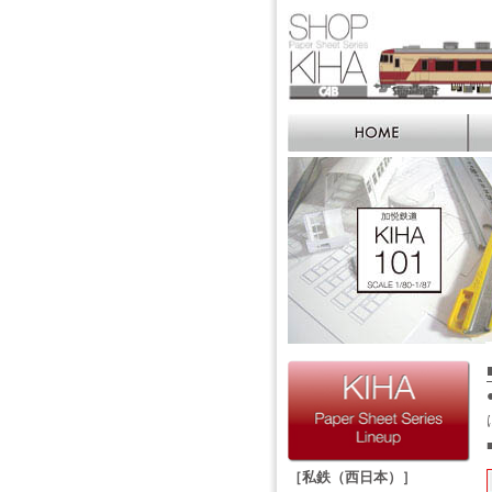
［私鉄（西日本）］