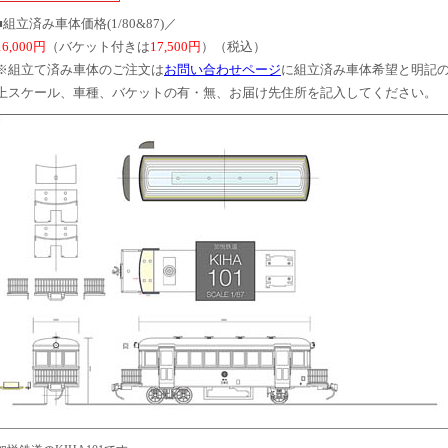
■組立済み車体価格(1/80&87)／
16,000円
（バケット付きは
17,500円
）（税込）
※組立て済み車体のご注文は
お問い合わせページ
に組立済み車体希望と明記
上スケール、車種、バケットの有・無、お届け先住所を記入してください。