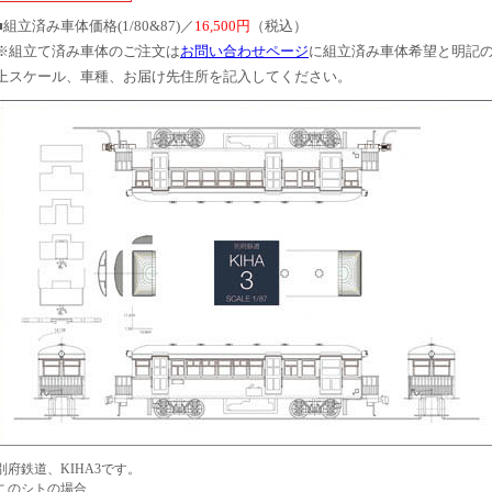
■組立済み車体価格(1/80&87)／
16,500円
（税込）
※組立て済み車体のご注文は
お問い合わせページ
に組立済み車体希望と明記
上スケール、車種、お届け先住所を記入してください。
別府鉄道、KIHA3です。
このシトの場合、