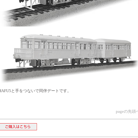
HAFU5と手をつないで同伴デートです。
pageの先頭