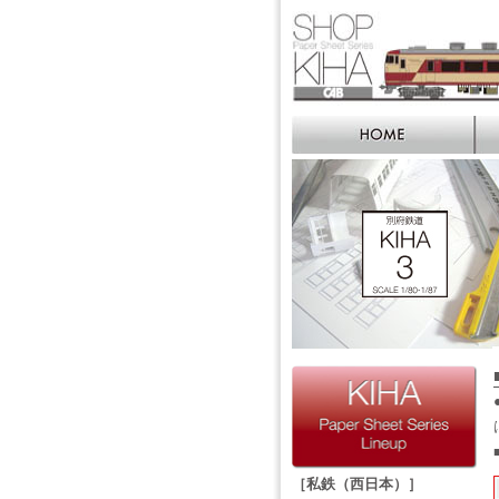
［私鉄（西日本）］