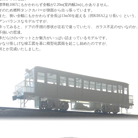
標準軌1067にもかかわらず全幅が2.20m(室内幅2m)しかありません。
そのため燃料タンクカバーが側面から出っ張っています。
また、狭い全幅にもかかわらず全長は13m50を超える（同KIHA2より長い）という
アンバランスなモデルですが、
作ってみると、ドアの手摺の形状が左右で違っていたり、 ガラス不足のせいなのか
不揃いの窓達。
串だらけのバケットとか魅力がいっぱい詰まっているモデルです。
かなり怪しげな竣工図を基に模型化図面を起こし始めたのですが、
何とか完成いたしました。