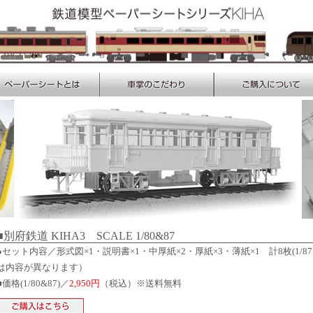
■別府鉄道 KIHA3 SCALE 1/80&87
●セット内容／形式図×1・説明書×1・中厚紙×2・厚紙×3・薄紙×1 計8枚(1/87
は内容が異なります）
■価格(1/80&87)／
2,950円
（税込）※送料無料