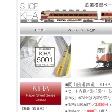
■岡山臨港鉄道 KIHA-50
●セット内容／形式図×1・説
計9枚(1/87&Nは内容が異
■価格(1/80&87)／
2,950円
（
［私鉄（西日本）］
■価格(N)／
1,000円
（税込）