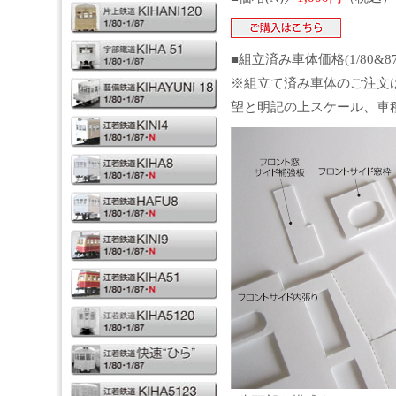
■組立済み車体価格(1/80&8
※組立て済み車体のご注文
望と明記の上スケール、車