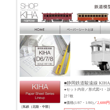
■静岡鉄道駿遠線 KIHA-D
●セット内容／形式図×1・説
計7枚
■価格(1/87・1/80)／
2,600円
［私鉄（北陸・中部］