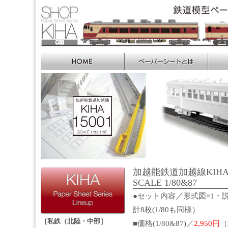
加越能鉄道加越線KIHA
SCALE 1/80&87
●セット内容／形式図×1・説
計8枚(1/80も同様）
［私鉄（北陸・中部］
■価格(1/80&87)／
2,950円
（