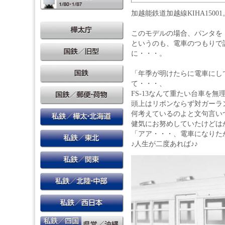
加越能鉄道加越線KIHA15001
このモデルの場合、パンタを
というのも、電車のつもりで
に・・・。
「年季が明けたらに電車にし
て・・・、
FS-13なんて重たい台車を
頭上はリボンならず対ガーラ
何考えているのよと文句言い
健気にお努めしていたけどは
「アア・・・、電車になりた
♪人生が二度あれば♪♪