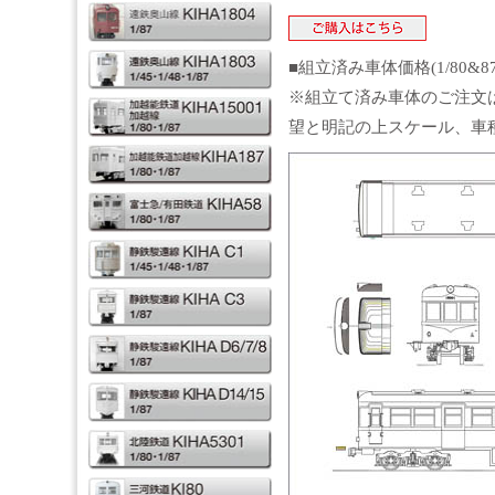
■組立済み車体価格(1/80&8
※組立て済み車体のご注文
望と明記の上スケール、車