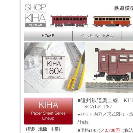
■遠州鉄道奥山線 KIHA
SCALE 1/87
●セット内容／形式図×1・説
計9枚
［私鉄（北陸・中部］
■価格(1/87)／
2,700円
（税