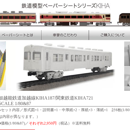
加越能鉄道加越線KIHA187/関東鉄道KIHA721
SCALE 1/80&87
●セット内容／形式図×1・説明書×1・中厚紙×2・厚紙×3・薄紙×1 計8枚(1/80
は内容が異なります。）
■価格(1/80&87)／
それぞれ2,950円
（税込）※送料無料