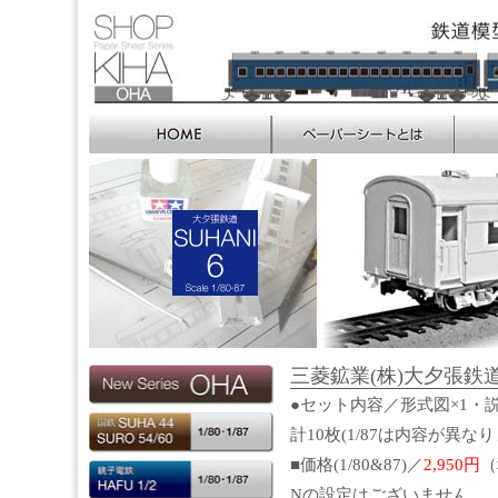
三菱鉱業(株)大夕張鉄道 SUH
●セット内容／形式図×1・説
計10枚(1/87は内容が異な
■価格(1/80&87)／
2,950円
（
Nの設定はございません。