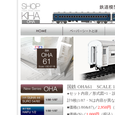
国鉄 OHA61 SCALE 1/8
●セット内容／形式図×1・説
計9枚(1/87・Nは内容が異
■価格(1/80&87)／
2,950円
（
■価格(N)／
1,000円
（税込）