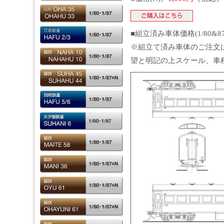
■組立済み車体価格(1/80&8
※組立て済み車体のご注文
望と明記の上スケール、車