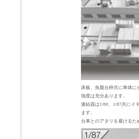
床板、魚腹台枠共に車体に
強度は充分あります。
連結器は1/80、1/87共に
ます。
台車とのアタリを避けるた