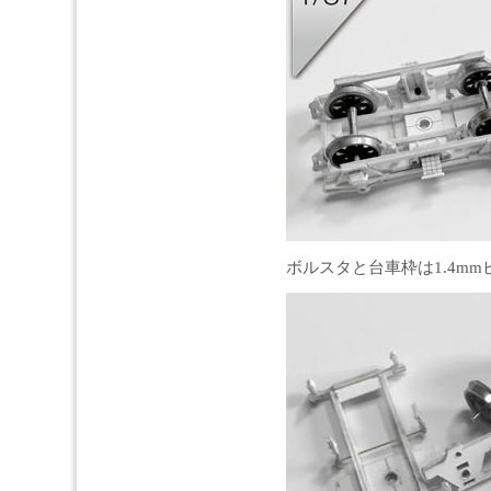
ボルスタと台車枠は1.4m