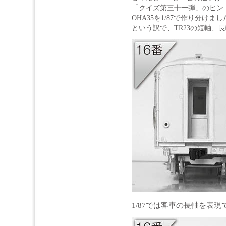
「クイズ第三十一弾」のヒント写
OHA35を1/87で作り分けまし
という訳で、TR23の短軸、
1/87では客車の長軸を表現