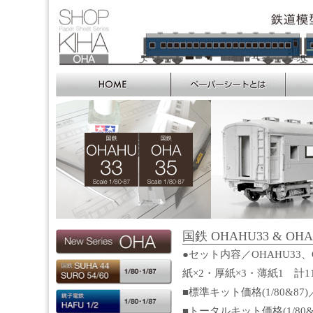
国鉄 OHAHU33 & OHA3
●セット内容／OHAHU33、
紙×2・厚紙×3・薄紙1 計
■標準キット価格(1/80&87)
■トータルキット価格(1/80&