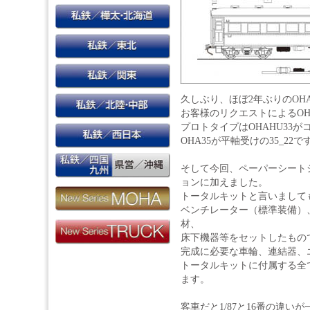
久しぶり、ほぼ2年ぶりのOH
お客様のリクエストによるOHA
プロトタイプはOHAHU33がコ
OHA35が平軸受けの35_22で
そして今回、ペーパーシート
ョンに加えました。
トータルキットと言いまして
ベンチレーター（標準装備）
材、
床下機器等をセットしたもの
完成に必要な車輪、連結器、
トータルキットに付属する全ての
ます。
客車だと1/87と16番の違い