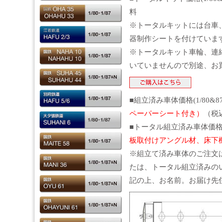
料
※トータルキットには台車
器制作シートを付けていま
※トータルキット車輪、連
いていませんので別途、お
■組立済み車体価格(1/80&8
ペーパーシート付き）
（税
■トータル組立済み車体価格(1
板取付けアングル材、床下
※組立て済み車体のご注文
たは、トータル組立済みの
記の上、お名前。お届け先