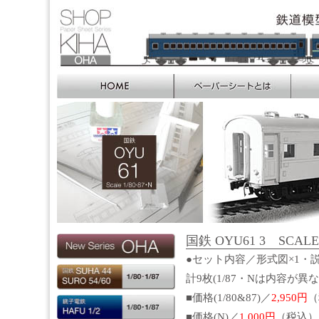
国鉄 OYU61 3 SCALE 1
●セット内容／形式図×1・説
計9枚(1/87・Nは内容が異
■価格(1/80&87)／
2,950円
（
■価格(N)／
1,000円
（税込）