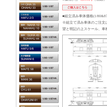
■組立済み車体価格(1/80&8
※組立て済み車体のご注文
望と明記の上スケール、車