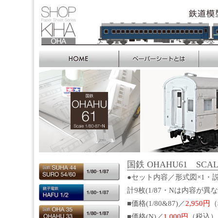
国鉄 OHAHU61 SCALE 1
●セット内容／形式図×1・説
計9枚(1/87・Nは内容が異
■価格(1/80&87)／
2,950円
（
■価格(N)／
1,000円
（税込）