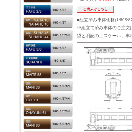
■組立済み車体価格(1/80&8
※組立て済み車体のご注文
望と明記の上スケール、車