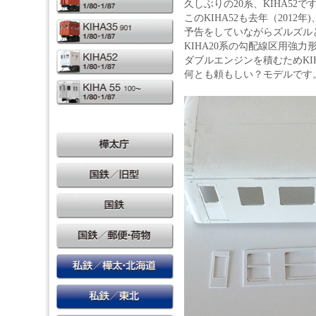
久しぶりの20系、KIHA52で
このKIHA52も去年（201
予告をしていながらズルズル
KIHA20系の勾配線区用強
ダブルエンジンを積むためKIH
何とも頼もしい？モデルです