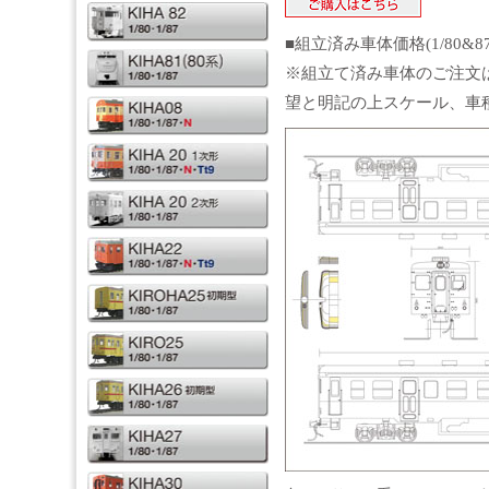
■組立済み車体価格(1/80&8
※組立て済み車体のご注文
望と明記の上スケール、車