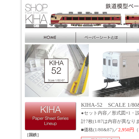
KIHA-52 SCALE 1/80
●セット内容／形式図×1・説
計7枚(1/87は内容が異なり
■価格(1/80&87)／
2,950円
（
［国鉄］