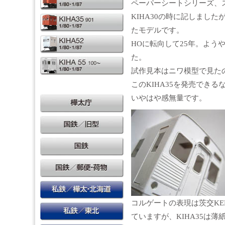
ペーパーシートシリーズ、
KIHA30の時に記しまし
たモデルです。
HOに転向して25年。よう
た。
試作見本はニワ模型で見た
このKIHA35を発売できる
いやはや感無量です。
コルゲートの表現は茨交KE
ていますが、KIHA35は