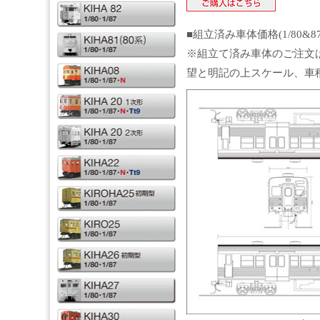
■組立済み車体価格(1/80&8
※組立て済み車体のご注文
望と明記の上スケール、車