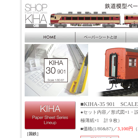
■KIHA-35 901 SCALE
●セット内容／形式図×1・説
極薄紙×1 計９枚）
■価格(1/80&87)／
3,100円
（
［国鉄］