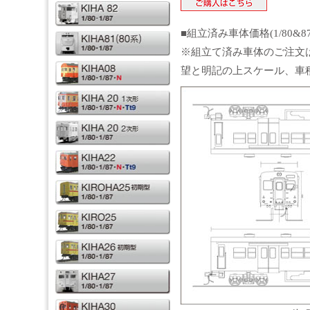
■組立済み車体価格(1/80&8
※組立て済み車体のご注文
望と明記の上スケール、車