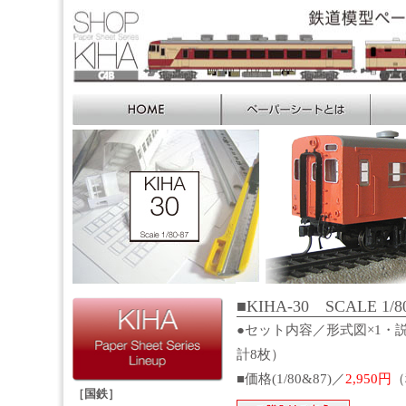
■KIHA-30 SCALE 1/8
●セット内容／形式図×1・説
計8枚）
■価格(1/80&87)／
2,950円
（
［国鉄］