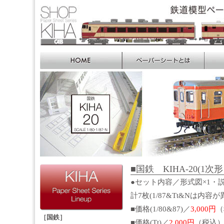
■国鉄 KIHA-20(1次形）
●セット内容／形式図×1・説
計7枚(1/87&Tt&Nは内
■価格(1/80&87)／
3,000円
（
［国鉄］
■価格(Tt)／
2,000円
（税込