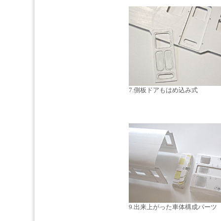
7.側板ドアもはめ込み式
9.出来上がった車体構成パーツ