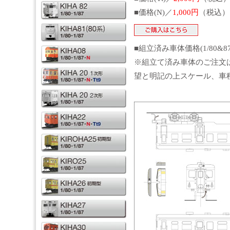
■価格(N)／
1,000円
（税込）
■組立済み車体価格(1/80&8
※組立て済み車体のご注文
望と明記の上スケール、車