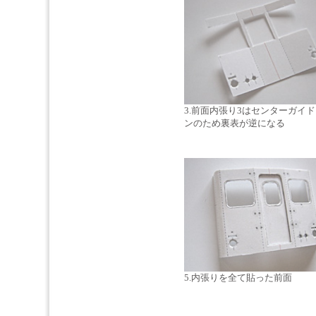
3.前面内張り3はセンターガイ
ンのため裏表が逆になる
5.内張りを全て貼った前面