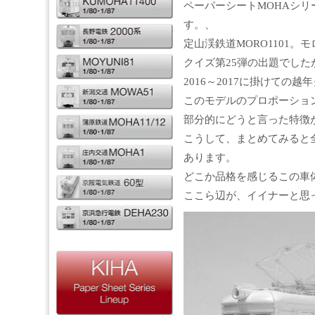
ペーパーシートMOHAシリ
す。、
定山渓鉄道MORO1101。
クイズ第25弾の出題でし
2016～2017に掛けての
このモデルのプロポーショ
部分的にどうと言った特徴
こうして、まとめてみると
あります。
どこか品格を感じるこの車
ここら辺が、イイナーと思