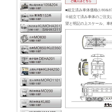
■組立済み車体価格(1/80&8
※組立て済み車体のご注文
望と明記の上スケール、車