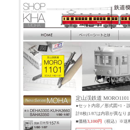
定山渓鉄道 MORO1101 S
●セット内容／形式図×1・説
計8枚(1/87は内容が異なり
■価格
3,100円
（税込）※送