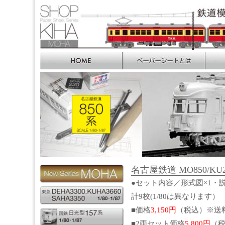
名古屋鉄道 MO850/KU235
●セット内容／形式図×1・説
計9枚(1/80は異なります）
■価格
3,150円
（税込）※送
■2両セット価格
5,800円
（