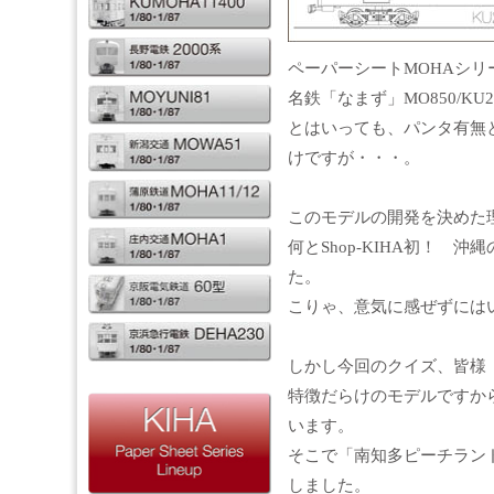
ペーパーシートMOHAシリ
名鉄「なまず」MO850/K
とはいっても、パンタ有無
けですが・・・。
このモデルの開発を決めた
何とShop-KIHA初！ 
た。
こりゃ、意気に感ぜずには
しかし今回のクイズ、皆様
特徴だらけのモデルですか
います。
そこで「南知多ピーチラン
しました。