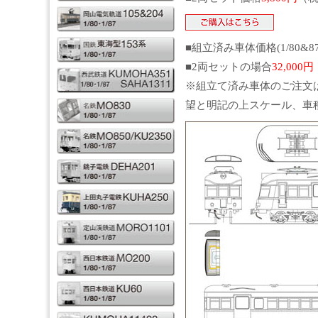
■組立済み車体価格(1/80&8
■2両セットの場合
32,000円
※組立て済み車体のご注文
望と明記の上スケール、車