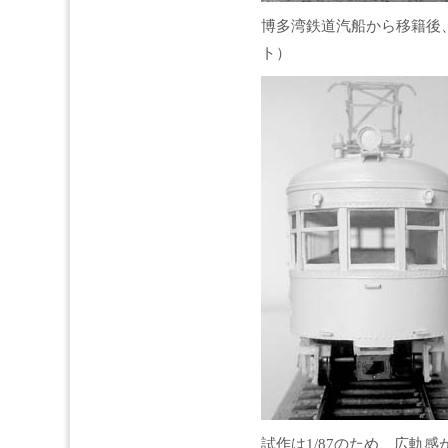
博多湾鉄道汽船から移籍後
ト）
試作は1/87のため、広軌