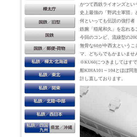
かつて西鉄ライオンズとい
史上最強の「野武士軍団」
何といっても伝説の強打者
鉄腕「稲尾和久」を忘れる
今回のコンビ、流線型の20
無骨な60が中西太という
マ、どちらでもかまいませ
※KU60につきましてはすで
船KIHA101～104とほ
計し直しております。