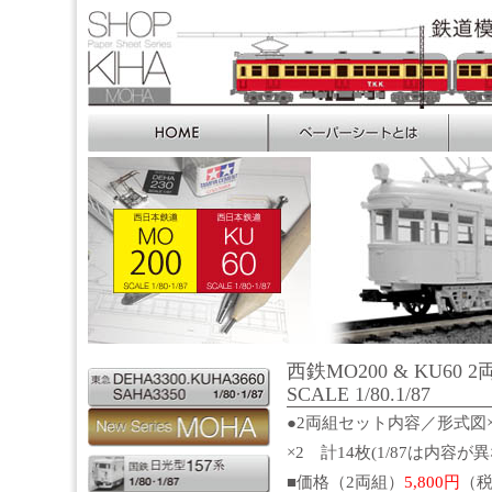
西鉄MO200 & KU60 2
SCALE 1/80.1/87
●2両組セット内容／形式図×
×2 計14枚(1/87は内容
■価格（2両組）
5,800円
（