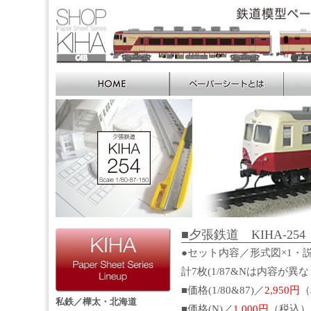
■夕張鉄道 KIHA-254 S
●セット内容／形式図×1・説
計7枚(1/87&Nは内容が異
■価格(1/80&87)／
2,950円
（
私鉄／樺太・北海道
■価格(N)／
1,000円
（税込）