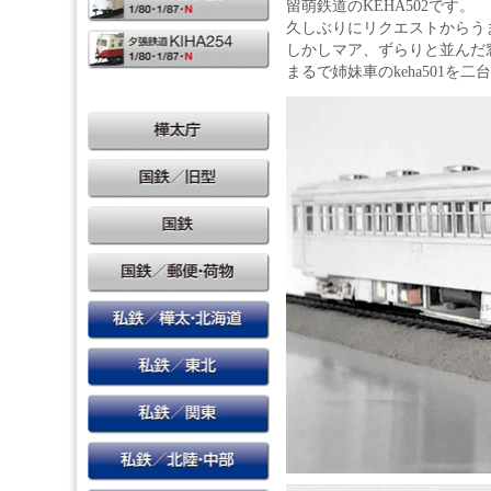
留萌鉄道のKEHA502です。
久しぶりにリクエストからう
しかしマア、ずらりと並んだ
まるで姉妹車のkeha501を