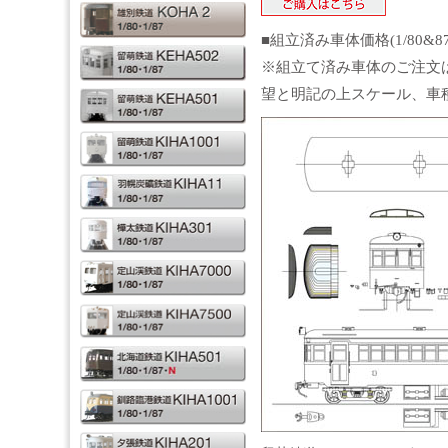
■組立済み車体価格(1/80&8
※組立て済み車体のご注文
望と明記の上スケール、車