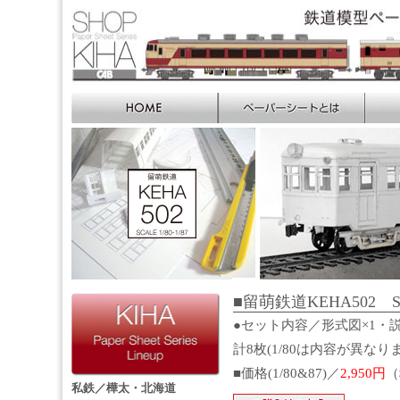
■留萌鉄道KEHA502 SC
●セット内容／形式図×1・説
計8枚(1/80は内容が異なり
■価格(1/80&87)／
2,950円
（
私鉄／樺太・北海道