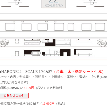
■NARONE22 SCALE 1/80&87
（台車、床下機器シート付属）
●セット内容／形式図×1・説明書×1・中厚紙×2・厚紙×2・薄紙×1 計7枚(1/80
は内容が異なります）
■価格(1/80&87)／
3,100円
（税込）※送料無料
■組立済み車体価格(1/80&87)／
16,000円
（税込）