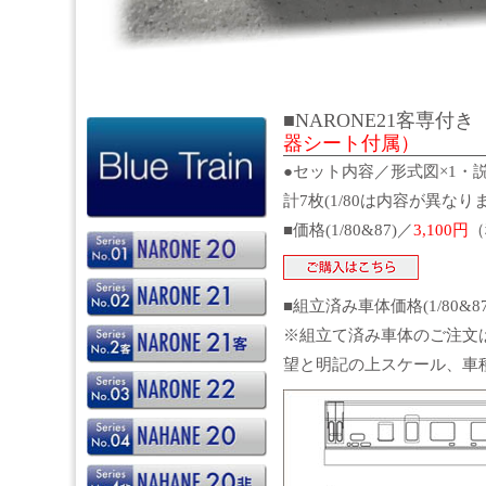
■NARONE21客専付き S
器シート付属）
●セット内容／形式図×1・説
計7枚(1/80は内容が異なり
■価格(1/80&87)／
3,100円
（
■組立済み車体価格(1/80&
※組立て済み車体のご注文
望と明記の上スケール、車