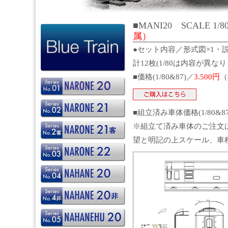
■MANI20 SCALE 1/8
属）
●セット内容／形式図×1・説
計12枚(1/80は内容が異な
■価格(1/80&87)／
3.500円
（
■組立済み車体価格(1/80&
※組立て済み車体のご注文
望と明記の上スケール、車