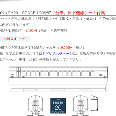
■NAHA20 SCALE 1/80&87
（台車、床下機器シート付属）
●セット内容／形式図×1・説明書×1・中厚紙×2・厚紙×2・薄紙×1 計7枚(1/80
は内容が異なります）
■価格(1/80&87)／
3,100円
（税込）※送料無料
■組立済み車体価格(1/80&87)／それぞれ
16,000円
（税込）
※組立て済み車体のご注文は
お問い合わせページ
に組立済み車体希望と明記
上スケール、車種、お届け先住所を記入してください。