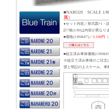
■NARO20 SCALE 1/8
属）
●セット内容／形式図×1・説
計7枚(1/80は内容が異なり
■価格(1/80&87)／
3,100円
（
■組立済み車体価格(1/80&
※組立て済み車体のご注文
望と明記の上スケール、車