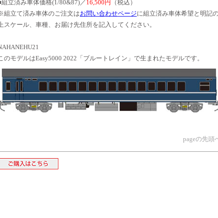
■組立済み車体価格(1/80&87)／
16,500円
（税込）
※組立て済み車体のご注文は
お問い合わせページ
に組立済み車体希望と明記
上スケール、車種、お届け先住所を記入してください。
NAHANEHU21
このモデルはEasy5000 2022「ブルートレイン」で生まれたモデルです。
pageの先頭