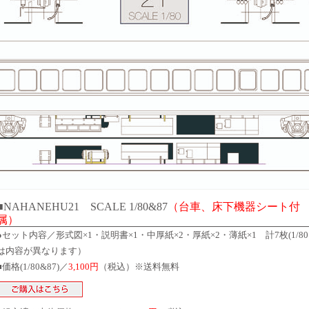
■NAHANEHU21 SCALE 1/80&87
（台車、床下機器シート付
属）
●セット内容／形式図×1・説明書×1・中厚紙×2・厚紙×2・薄紙×1 計7枚(1/80
は内容が異なります）
■価格(1/80&87)／
3,100円
（税込）※送料無料