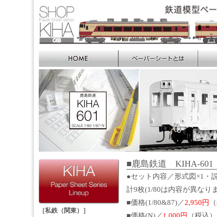
■鹿島鉄道 KIHA-601 S
●セット内容／形式図×1・説
計9枚(1/80は内容が異なり
■価格(1/80&87)／
2,950円
（
［私鉄（関東）］
■価格(N)／
1,000円
（税込）