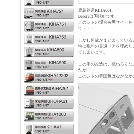
鹿島鉄道KIHA601。
Beforeは国鉄07です。
このシトの場合も両サイドを
て・・・
しかし何故かまとまっている
特に晩年の貫通ドアを埋めた
てしまいます。
この手の改造は、概ねろくな
たが
このシトの雰囲気はなかなか