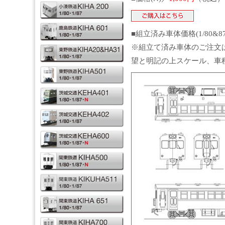
■組立済み車体価格(1/80&8
※組立て済み車体のご注文
望と明記の上スケール、車