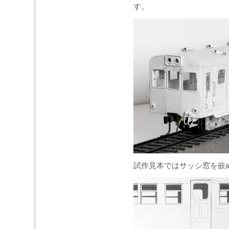
す。
試作見本ではサッシ窓を嵌