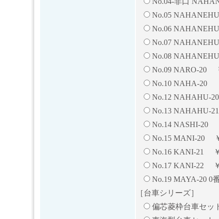
No.04-非口 NAHA
No.05 NAHANEHU
No.06 NAHANEHU
No.07 NAHANEHU
No.08 NAHANEHU
No.09 NARO-20 ￥
No.10 NAHA-20 
No.12 NAHAHU-2
No.13 NAHAHU-2
No.14 NASHI-20 
No.15 MANI-20 ￥
No.16 KANI-21 ￥
No.17 KANI-22 ￥
No.19 MAYA-20 
［台車シリーズ］
偏芯菱枠台車セット 