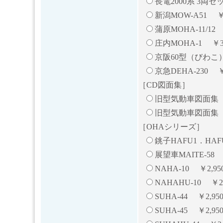
長電2000系 3両セッ
新潟MOW-A51 ￥2
蒲原MOHA-11/12 
庄内MOHA-1 ￥3,
京阪60型（びわこ）
京急DEHA-230 ￥2
［CD図面集］
旧型気動車図面集（Vo
旧型気動車図面集（Vol
［OHAシリーズ］
銚子HAFU1．HAF
展望車MAITE-58 
NAHA-10 ￥2,95
NAHAHU-10 ￥2,
SUHA-44 ￥2,95
SUHA-45 ￥2,9