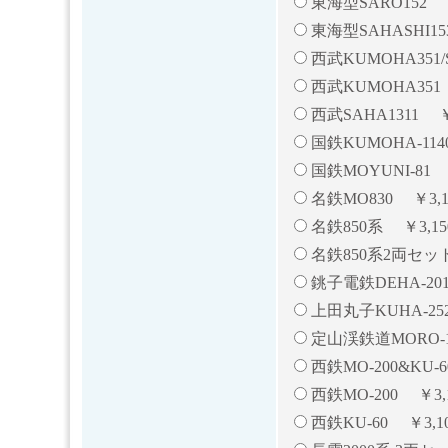
東海型SARO152 ￥
東海型SAHASHI15
西武KUMOHA351/
西武KUMOHA351 
西武SAHA1311 ￥3
国鉄KUMOHA-1140
国鉄MOYUNI-81 
名鉄MO830 ￥3,1
名鉄850系 ￥3,15
名鉄850系2両セット
銚子電鉄DEHA-201
上田丸子KUHA-252
定山渓鉄道MORO-11
西鉄MO-200&KU-
西鉄MO-200 ￥3,
西鉄KU-60 ￥3,1