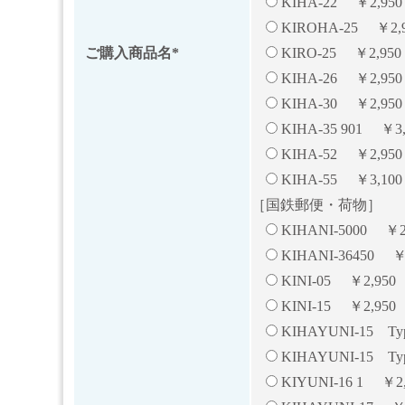
KIHA-22 ￥2,9
KIROHA-25 ￥2,9
ご購入商品名*
KIRO-25 ￥2,950
KIHA-26 ￥2,950
KIHA-30 ￥2,950
KIHA-35 901 ￥3,
KIHA-52 ￥2,950
KIHA-55 ￥3,100
［国鉄郵便・荷物］
KIHANI-5000 ￥
KIHANI-36450 ￥
KINI-05 ￥2,95
KINI-15 ￥2,95
KIHAYUNI-15 T
KIHAYUNI-15 T
KIYUNI-16 1 ￥