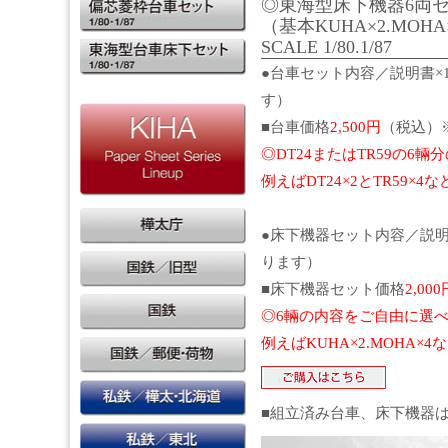
◎東海型床下機器6両
（基本KUHA×2.MOHA×2
SCALE 1/80.1/87
●台車セット内容／説明書×1
す）
■台車価格
2,500円
（税込）
◎DT24またはTR59の6
例えばDT24×2とTR59×4
●床下機器セット内容／説明書
ります）
■床下機器セット価格
2,000
◎6輛の内容をご自由に選
例えばKUHA×2.MOHA×
■組立済み台車、床下機器