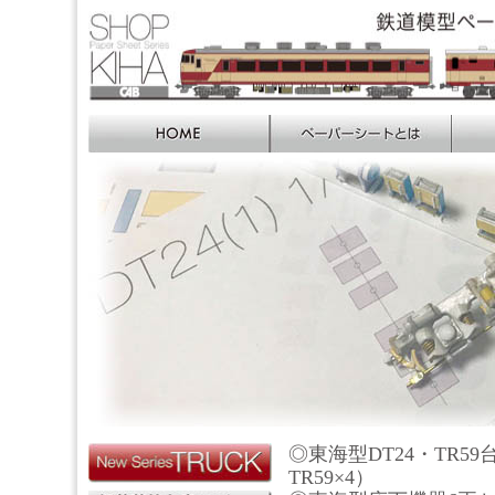
◎東海型DT24・TR59
TR59×4）