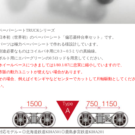
ペーパーシートTRUCKシリーズ
日本初（世界初）のペーパーシート「偏芯菱枠台車セット」です。
パーツは極力ペーパーシートで作れる様設計しています。
別途必要なものはコイルバネ用に0.3～0.5ミリの真鍮線。
ボルト用にエバーグリーンの0.5ロッドを用意してください。
ホイールベースにつきましては1/80.1/87に忠実に縮小していますので、
市販の動力ユニットが使えない場合があります。
その場合、例えばイモンギヤなどセンターでカットして片軸駆動としてくだ
い。
対応モデル＝◎北海道鉄道KIHA501◎鹿島参宮鉄道KIHA201