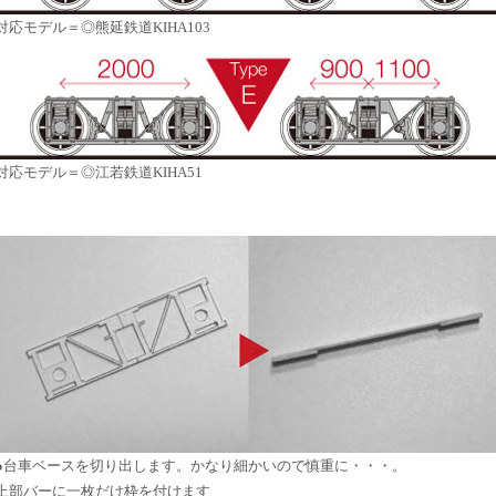
対応モデル＝◎熊延鉄道KIHA103
対応モデル＝◎江若鉄道KIHA51
●台車ベースを切り出します。かなり細かいので慎重に・・・。
上部バーに一枚だけ枠を付けます