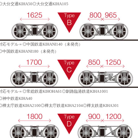
◎大分交通KIHA50◎大分交通KIHA105
対応モデル＝◎中国鉄道KIHANI140（未発売）
◎中国鉄道KIHANI180（未発売）
対応モデル＝◎常総鉄道KIHOHA61◎釧路臨港鉄道KIHA1001
◎神中鉄道KIHA40
◎樺太庁鉄道KIHA2100◎樺太庁鉄道KIHA2104◎樺太鉄道KIHA301