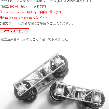
●セット内容／説明書×1・厚紙×7 計8枚(1/87は内容が異なります）
■価格
2,800円
（税込）※送料無料
◎TypeA～TypeEの5種類をご自由に選べます。
例えばTypeA×3とTypeE×2など・・・。
ご注文フォームの備考欄にご希望をご記入ください。
■組立済み台車は今のところ予定しておりません。