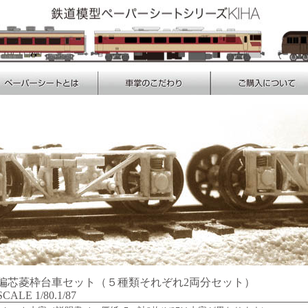
偏芯菱枠台車セット（５種類それぞれ2両分セット）
SCALE 1/80.1/87