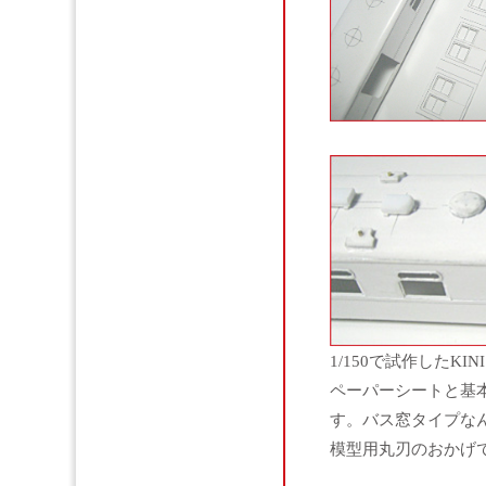
1/150で試作したK
ペーパーシートと基
す。バス窓タイプな
模型用丸刃のおかげ