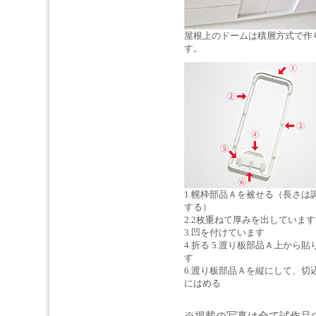
屋根上のドームは積層方式で作
す。
1.幌枠部品Ａを被せる（長さは
する）
2.2枚重ねて厚みを出しています
3.凹を付けています
4.折る 5.渡り板部品Ａ上から貼
す
6.渡り板部品Ａを縦にして、切
にはめる
※掲載の写真は全て試作品