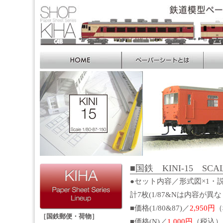
■国鉄 KINI-15 SCALE
●セット内容／形式図×1・説
計7枚(1/87&Nは内容が異
■価格(1/80&87)／
2,950円
（
［国鉄郵便・荷物］
■価格(N)／
1,000円
（税込）