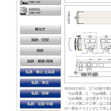
KIHAYUNI15、三つの顔で
「Type貫通」と「Type湘
「Type湘南」は小窓タイプ
「クイズ第二十三弾」はご正解
の一部をトリミングして出し