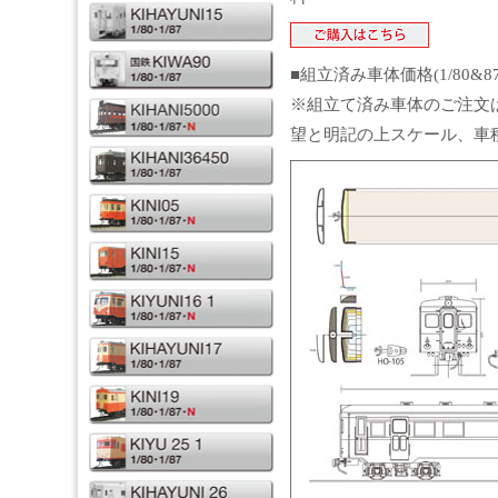
■組立済み車体価格(1/80&8
※組立て済み車体のご注文
望と明記の上スケール、車