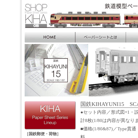
国鉄KIHAYUNI15 SCAL
●セット内容／形式図×1・説
計8枚(1/80は内容が異なり
■価格(1/80&87)／Type
［国鉄郵便・荷物］
料