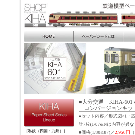
■大分交通 KIHA-601 or
コンバージョンキッ
●セット内容／形式図×1・説
計7枚(1/87&Nは内容が異
［私鉄（四国・九州）］
■価格(1/80&87)／
2,950円
（