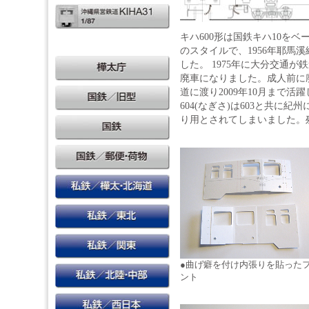
キハ600形は国鉄キハ10をベ
のスタイルで、1956年耶馬
した。 1975年に大分交通が
廃車になりました。成人前に廃
道に渡り2009年10月まで
604(なぎさ)は603と共に
り用とされてしまいました。
●曲げ癖を付け内張りを貼った
ント