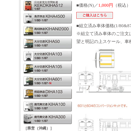
■価格(N)／
1,000円
（税込）
■組立済み車体価格(1/80&8
※組立て済み車体のご注文
望と明記の上スケール、車
［県営（沖縄）］