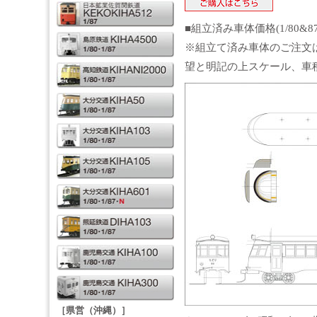
■組立済み車体価格(1/80&8
※組立て済み車体のご注文
望と明記の上スケール、車
［県営（沖縄）］