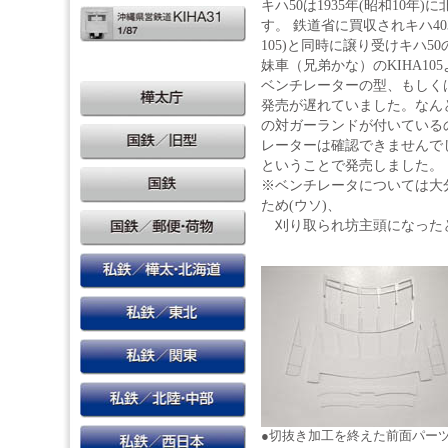
キハ50は1935年(昭和10年
す。 鉄道省に買収されキハ40
105)と同時に譲り受けキハ5
妹車（兄弟かな）のKIHA1
ベンチレーターの型、もしく
発売が遅れていました。なんと
の対ガーランドが付いている
レーターは確認できませんで
ということで発売しました。
※ベンチレータについては大
ため(ウソ)、
刈り取られ坊主頭になった
●切抜き加工を終えた前面パー