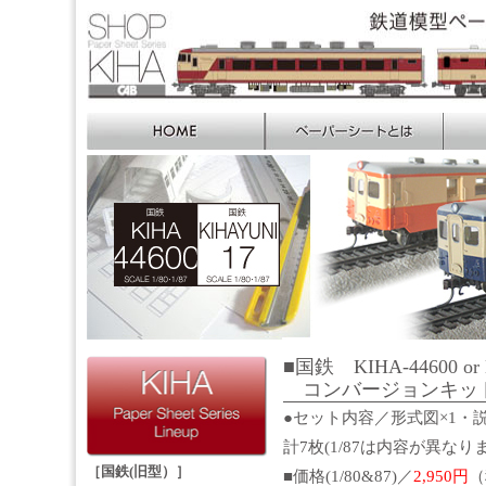
■国鉄 KIHA-44600 or 
コンバージョンキッ
●セット内容／形式図×1・説
計7枚(1/87は内容が異なり
［国鉄(旧型）］
■価格(1/80&87)／
2,950円
（