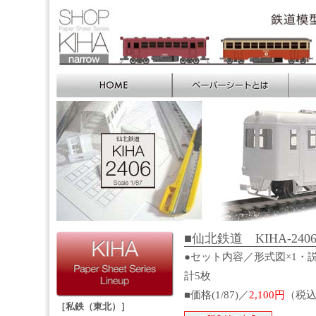
■仙北鉄道 KIHA-2406 
●セット内容／形式図×1・説
計5枚
■価格(1/87)／
2,100円
（税
［私鉄（東北）］