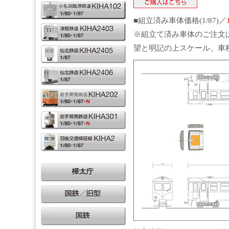
■組立済み車体価格(1/87)／
※組立て済み車体のご注文
望と明記の上スケール、車